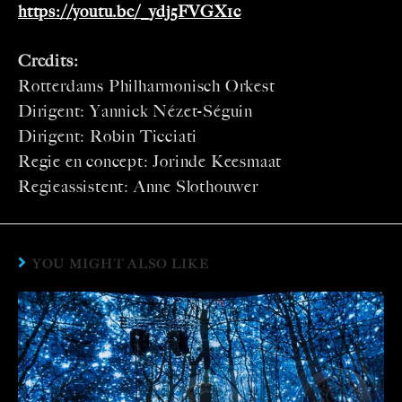
https://youtu.be/_ydj5FVGX1c
Credits:
Rotterdams Philharmonisch Orkest
Dirigent: Yannick Nézet-Séguin
Dirigent: Robin Ticciati
Regie en concept: Jorinde Keesmaat
Regieassistent: Anne Slothouwer
YOU MIGHT ALSO LIKE