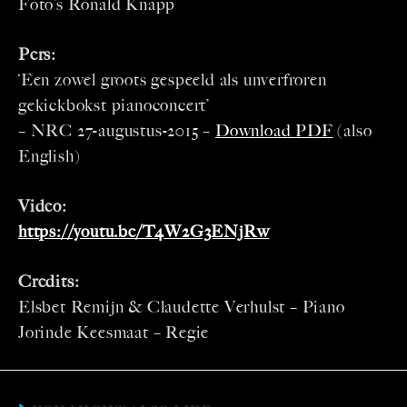
Foto’s Ronald Knapp
Pers:
‘Een zowel groots gespeeld als unverfroren
gekickbokst pianoconcert’
– NRC 27-augustus-2015 –
Download PDF
(also
English)
Video:
https://youtu.be/T4W2G3ENjRw
Credits:
Elsbet Remijn & Claudette Verhulst – Piano
Jorinde Keesmaat – Regie