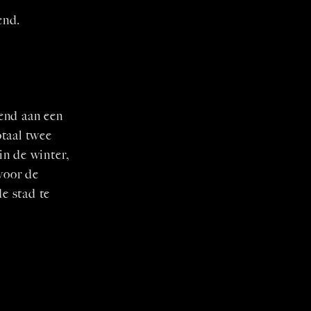
end.
end aan een
otaal twee
in de winter,
 voor de
de stad te