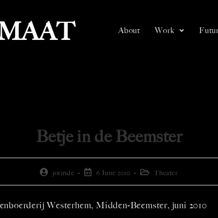
SMAAT
About
Work
Futur
Betje in de Beemster
jorinde
6 June 2010
Theater
enboerderij Westerhem, Midden-Beemster, juni 2010