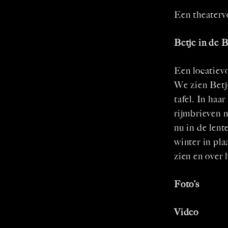
Een theaterv
Betje in de 
Een locatievo
We zien Betj
tafel. In haa
rijmbrieven n
nu in de lent
winter in pla
zien en over
Foto’s
Video